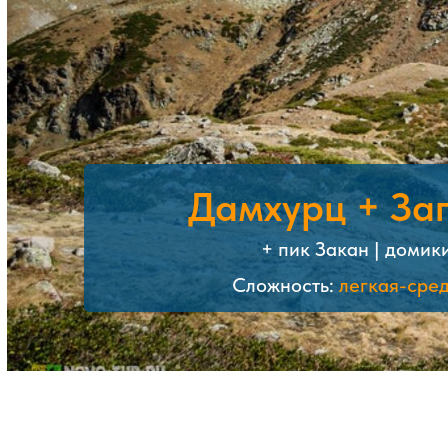
Дамхурц + За
+ пик Закан | домик
Сложность:
легкая-сре