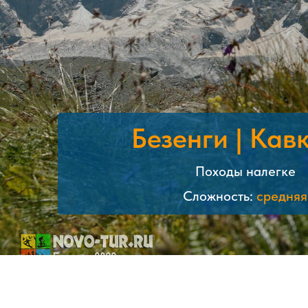
Безенги | Кав
Походы налегке
Сложность:
средняя