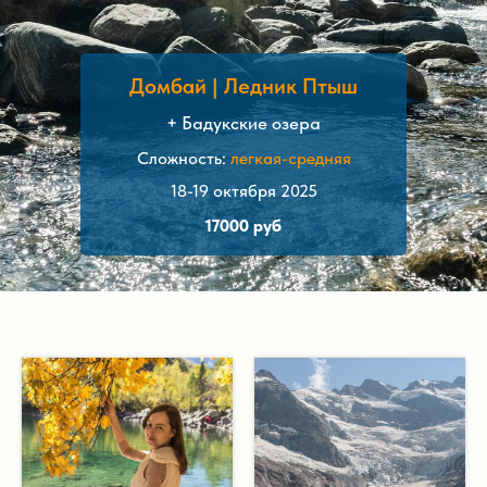
Домбай | Ледник Птыш
+ Бадукские озера
Сложность:
легкая-средняя
18-19 октября 2025
17000 руб