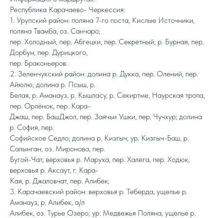
Республика Карачаево- Черкессия:
1. Урупский район: поляна 7-го поста, Кислые Источники,
поляна Твамба, оз. Санчаро;
пер. Холодный, пер. Абгецки, пер. Секретный; р. Бурная, пер.
Дорбун, пер. Дурицкого,
пер. Браконьеров.
2. Зеленчукский район: долина р. Дукка, пер. Олений, пер.
Айюлю; долина р. Псыш, р.
Белая, р. Аманауз, р. Кышласу, р. Секиртме, Наурская тропа,
пер. Орлёнок, пер. Кара-
Джаш, пер. БашДжол, пер. Заячьи Ушки, пер. Чучхур; долина
р. София, пер.
Софийское Седло; долина р. Кизгыч, ур. Кизгыч-Баш, р.
Салынган, оз. Миронова, пер.
Бугой-Чат, верховья р. Маруха, пер. Халега, пер. Ходюк,
верховья р. Аксаут, г. Кара-
Кая, р. Джаловчат, пер. Алибек;
3. Карачаевский район: верховья р. Теберда, ущелье р.
Аманауз, р. Алибек, а/л
Алибек, оз. Турье Озеро; ур. Медвежья Поляна, ущелье р.