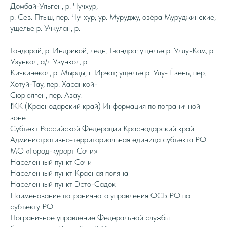
Домбай-Ульген, р. Чучхур,
р. Сев. Птыш, пер. Чучхур; ур. Муруджу, озёра Муруджинские,
ущелье р. Учкулан, р.
Гондарай, р. Индрикой, ледн. Гвандра; ущелье р. Уллу-Кам, р.
Узункол, а/л Узункол, р.
Кичкинекол, р. Мырды, г. Ирчат; ущелье р. Улу- Ёзень, пер.
Хотуй-Тау, пер. Хасанкой-
Сюрюлген, пер. Азау.
❗️КК (Краснодарский край) Информация по пограничной
зоне
Субъект Российской Федерации Краснодарский край
Административно-территориальная единица субъекта РФ
МО «Город-курорт Сочи»
Населенный пункт Сочи
Населенный пункт Красная поляна
Населенный пункт Эсто-Садок
Наименование пограничного управления ФСБ РФ по
субъекту РФ
Пограничное управление Федеральной службы